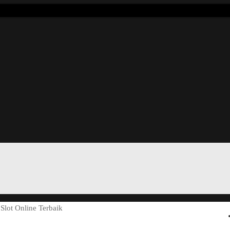
 Slot Online Terbaik