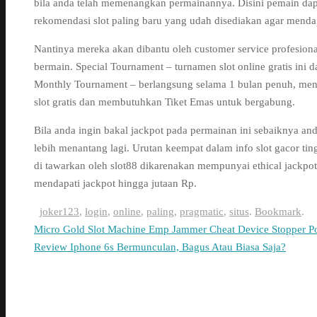
bila anda telah memenangkan permainannya. Disini pemain dap
rekomendasi slot paling baru yang udah disediakan agar mend
Nantinya mereka akan dibantu oleh customer service profesion
bermain. Special Tournament – turnamen slot online gratis ini
Monthly Tournament – berlangsung selama 1 bulan penuh, men
slot gratis dan membutuhkan Tiket Emas untuk bergabung.
Bila anda ingin bakal jackpot pada permainan ini sebaiknya a
lebih menantang lagi. Urutan keempat dalam info slot gacor ting
di tawarkan oleh slot88 dikarenakan mempunyai ethical jackpot 
mendapati jackpot hingga jutaan Rp.
joker123
,
login
,
online
,
paling
,
pragmatic
,
situs
.
Bookmark
.
Micro Gold Slot Machine Emp Jammer Cheat Device Stopper P
Review Iphone 6s Bermunculan, Bagus Atau Biasa Saja?