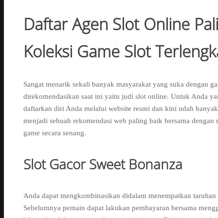
Daftar Agen Slot Online Pa
Koleksi Game Slot Terleng
Sangat menarik sekali banyak masyarakat yang suka dengan ga
direkomendasikan saat ini yaitu judi slot online. Untuk Anda y
daftarkan diri Anda melalui website resmi dan kini udah banyak 
menjadi sebuah rekomendasi web paling baik bersama dengan r
game secara senang.
Slot Gacor Sweet Bonanza
Anda dapat mengkombinasikan didalam menempatkan taruhan s
Sebelumnya pemain dapat lakukan pembayaran bersama mengguna