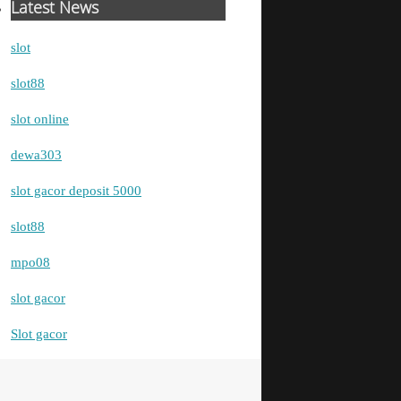
Latest News
slot
slot88
slot online
dewa303
slot gacor deposit 5000
slot88
mpo08
slot gacor
Slot gacor