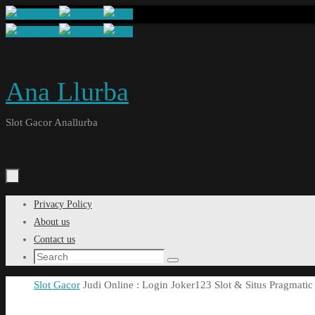
Skip
to
content
Ana Llurba
Slot Gacor Anallurba
Skip
Privacy Policy
to
About us
content
Contact us
Search
Search
for:
Home
Slot Gacor
Judi Online : Login Joker123 Slot & Situs Pragmatic