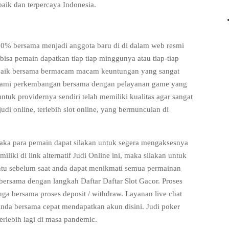
rbaik dan terpercaya Indonesia.
0% bersama menjadi anggota baru di di dalam web resmi
sa pemain dapatkan tiap tiap minggunya atau tiap-tiap
rbaik bersama bermacam macam keuntungan yang sangat
galami perkembangan bersama dengan pelayanan game yang
tuk providernya sendiri telah memiliki kualitas agar sangat
di online, terlebih slot online, yang bermunculan di
 maka para pemain dapat silakan untuk segera mengaksesnya
iki di link alternatif Judi Online ini, maka silakan untuk
Tentu sebelum saat anda dapat menikmati semua permainan
bersama dengan langkah Daftar Daftar Slot Gacor. Proses
uga bersama proses deposit / withdraw. Layanan live chat
anda bersama cepat mendapatkan akun disini. Judi poker
rlebih lagi di masa pandemic.