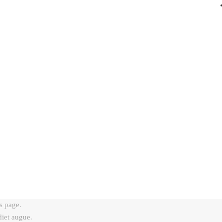
s page.
diet augue.