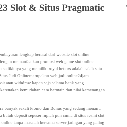
23 Slot & Situs Pragmatic
bayaran lengkap berasal dari website slot online
r dengan memanfaatkan promosi web game slot online
an sedikitnya yang memiliki royal bettors adalah salah satu
Situs Judi Onlinemerupakan web judi online24jam
sit atau withdraw kapan saja selama bank yang
 dikarenakan kemudahan cara bermain dan nilai kemenangan
gara banyak sekali Promo dan Bonus yang sedang menanti
a butuh deposit sepeser rupiah pun cuma di situs resmi slot
online tanpa masalah bersama server jaringan yang paling