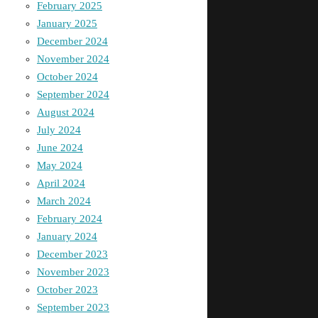
February 2025
January 2025
December 2024
November 2024
October 2024
September 2024
August 2024
July 2024
June 2024
May 2024
April 2024
March 2024
February 2024
January 2024
December 2023
November 2023
October 2023
September 2023